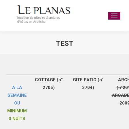
TEST
Vous êtes ici :
COTTAGE (n°
GITE PATIO (n°
ARC
A LA
2705)
2704)
(n°20
SEMAINE
ARCADE
OU
200
MINIMUM
3 NUITS