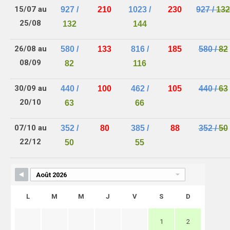
15/07 au
927 /
210
1023 /
230
927 /
132
25/08
132
144
26/08 au
580 /
133
816 /
185
580 /
82
08/09
82
116
30/09 au
440 /
100
462 /
105
440 /
63
20/10
63
66
07/10 au
352 /
80
385 /
88
352 /
50
22/12
50
55
L
M
M
J
V
S
D
1
2