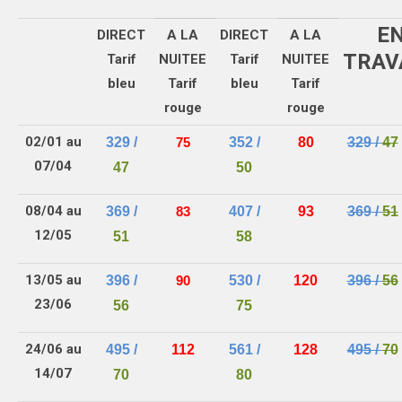
E
DIRECT
A LA
DIRECT
A LA
TRAV
Tarif
NUITEE
Tarif
NUITEE
bleu
Tarif
bleu
Tarif
rouge
rouge
02/01 au
329 /
352 /
80
329 /
47
75
07/04
47
50
08/04 au
369 /
407 /
93
369 /
51
83
12/05
51
58
13/05 au
396 /
530 /
120
396 /
56
90
23/06
56
75
24/06 au
495 /
112
561 /
128
495 /
70
14/07
70
80